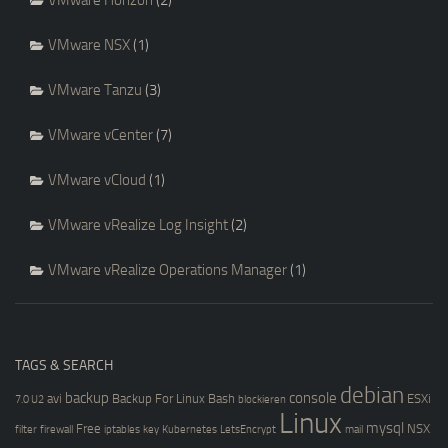
VMware Horizon
(2)
VMware NSX
(1)
VMware Tanzu
(3)
VMware vCenter
(7)
VMware vCloud
(1)
VMware vRealize Log Insight
(2)
VMware vRealize Operations Manager
(1)
TAGS & SEARCH
debian
backup
console
avi
Backup For Linux
Bash
ESXi
7.0 U2
blockieren
Linux
mysql
Free
NSX
filter
firewall
iptables
key
Kubernetes
LetsEncrypt
mail