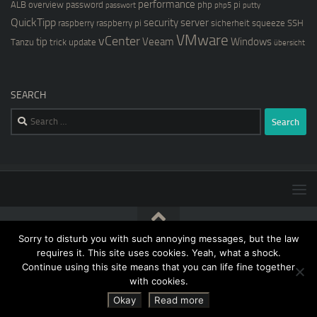
performance
ALB
overview
password
php
pi
passwort
php5
putty
QuickTipp
security
server
raspberry
raspberry pi
sicherheit
squeeze
SSH
VMware
vCenter
tip
Veeam
Windows
Tanzu
trick
update
übersicht
SEARCH
Search
for:
Sorry to disturb you with such annoying messages, but the law
[blog@kernstock.net]$ © 2026. All Rights Reserved.
requires it. This site uses cookies. Yeah, what a shock.
Continue using this site means that you can life fine together
with cookies.
Okay
Read more