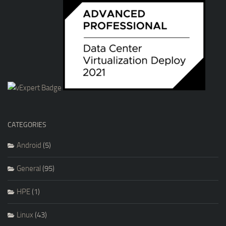
CATEGORIES
Android
(5)
General
(95)
HPE
(1)
Linux
(43)