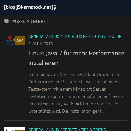
[blog@kernstock.net]$
Skip to content
TAGGED:
SICHERHEIT
GENERAL
/
LINUX
/
TIPS & TRICKS
/
TUTORIAL/GUIDE
0
4. APRIL 2013
Linux: Java 7 für mehr Performance
installieren
Die neue Java 7 Version bietet laut Oracle mehr
Performance und Sicherheit, was ich auf einem
Testsystem mit einem Minecraft Server
bestätigen konnte. Es wird empfohlen auf Java 7
umzusteigen, da Java 6 nicht mehr von Oracle
unterstützt wird. Die Installation geht...
GENERAL
/
LINUX
/
SERVER
/
TIPS & TRICKS