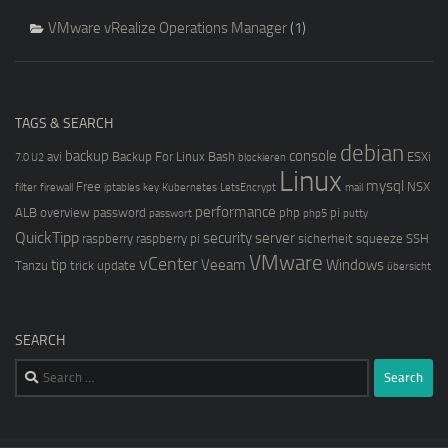
VMware vRealize Operations Manager
(1)
TAGS & SEARCH
debian
backup
console
avi
Backup For Linux
Bash
ESXi
7.0 U2
blockieren
Linux
mysql
Free
NSX
filter
firewall
iptables
key
Kubernetes
LetsEncrypt
mail
performance
ALB
overview
password
php
pi
passwort
php5
putty
QuickTipp
security
server
raspberry
raspberry pi
sicherheit
squeeze
SSH
VMware
vCenter
tip
Veeam
Windows
Tanzu
trick
update
übersicht
SEARCH
Search
for: