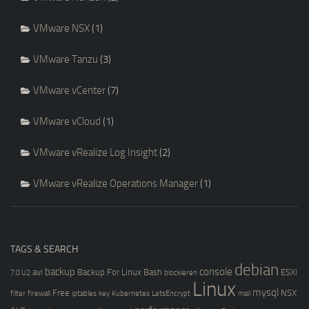
VMware NSX
(1)
VMware Tanzu
(3)
VMware vCenter
(7)
VMware vCloud
(1)
VMware vRealize Log Insight
(2)
VMware vRealize Operations Manager
(1)
TAGS & SEARCH
debian
backup
console
avi
Backup For Linux
Bash
ESXi
7.0 U2
blockieren
Linux
mysql
Free
NSX
filter
firewall
iptables
key
Kubernetes
LetsEncrypt
mail