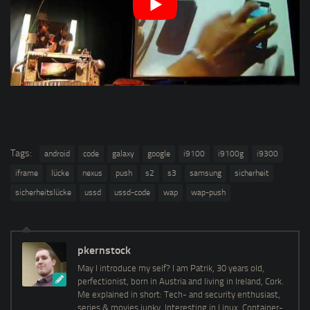
Tags:
android
code
galaxy
google
i9100
i9100g
i9300
iframe
lücke
nexus
push
s2
s3
samsung
sicherheit
sicherheitslücke
ussd
ussd-code
wap
wap-push
pkernstock
May I introduce my self? I am Patrik, 30 years old,
perfectionist, born in Austria and living in Ireland, Cork.
Me explained in short: Tech- and security enthusiast,
series & movies junky. Interesting in Linux, Container-