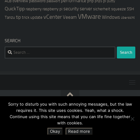
performance
ALB
overview
password
php
pi
passwort
php5
putty
QuickTipp
security
server
raspberry
raspberry pi
sicherheit
squeeze
SSH
VMware
vCenter
tip
Veeam
Windows
Tanzu
trick
update
übersicht
SEARCH
Search
for:
Sorry to disturb you with such annoying messages, but the law
[blog@kernstock.net]$ © 2026. All Rights Reserved.
requires it. This site uses cookies. Yeah, what a shock.
Continue using this site means that you can life fine together
with cookies.
Okay
Read more