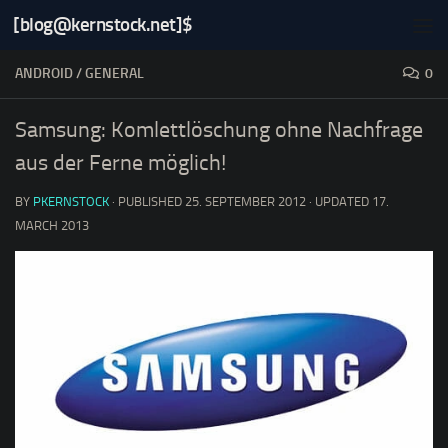
[blog@kernstock.net]$
Skip to content
ANDROID
/
GENERAL
0
Samsung: Komlettlöschung ohne Nachfrage
aus der Ferne möglich!
BY
PKERNSTOCK
· PUBLISHED
25. SEPTEMBER 2012
· UPDATED
17.
MARCH 2013