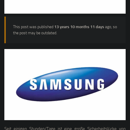
This post was published
13 years 10 months 11 days
ago, so
the post may be outdated.
Seit einigen Stunden/Tage ist eine große Sicherheitslücke von