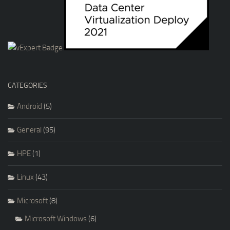
CATEGORIES
Android
(5)
General
(95)
HPE
(1)
Linux
(43)
Microsoft
(8)
Microsoft Windows
(6)