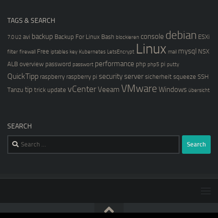
TAGS & SEARCH
debian
backup
console
avi
Backup For Linux
Bash
ESXi
7.0 U2
blockieren
Linux
mysql
Free
NSX
filter
firewall
iptables
key
Kubernetes
LetsEncrypt
mail
performance
ALB
overview
password
php
pi
passwort
php5
putty
QuickTipp
security
server
raspberry
raspberry pi
sicherheit
squeeze
SSH
VMware
vCenter
tip
Veeam
Windows
Tanzu
trick
update
übersicht
SEARCH
Search
for: