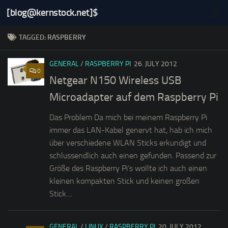
[blog@kernstock.net]$
Skip to content
TAGGED:
RASPBERRY
GENERAL
/
RASPBERRY PI
26. JULY 2012
0
Netgear N150 Wireless USB
Microadapter auf dem Raspberry Pi
Das Problem Da mich bei meinem Raspberry Pi
immer das LAN-Kabel genervt hat, hab ich mich
über verschiedene WLAN Sticks erkundigt und
schlussendlich auch einen gefunden. Passend zur
Größe des Raspberry Pi’s wollte ich auch einen
kleinen kompakten Stick und keinen großen
Stick....
GENERAL
/
LINUX
/
RASPBERRY PI
20. JULY 2012