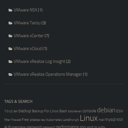
VMware NSX
(1)
VMware Tanzu
(3)
VMware vCenter
(7)
VMware vCloud
(1)
VMware vRealize Log Insight
(2)
VMware vRealize Operations Manager
(1)
TAGS & SEARCH
debian
backup
console
avi
Backup For Linux
Bash
ESXi
7.0 U2
blockieren
Linux
mysql
Free
NSX
filter
firewall
iptables
key
Kubernetes
LetsEncrypt
mail
performance
ALB
overview
password
php
pi
passwort
php5
putty