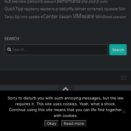
performance
ALB
overview
password
php
pi
passwort
php5
putty
QuickTipp
security
server
raspberry
raspberry pi
sicherheit
squeeze
SSH
VMware
vCenter
tip
Veeam
Windows
Tanzu
trick
update
übersicht
SEARCH
Search
for:
Sorry to disturb you with such annoying messages, but the law
[blog@kernstock.net]$ © 2026. All Rights Reserved.
requires it. This site uses cookies. Yeah, what a shock.
Continue using this site means that you can life fine together
with cookies.
Okay
Read more