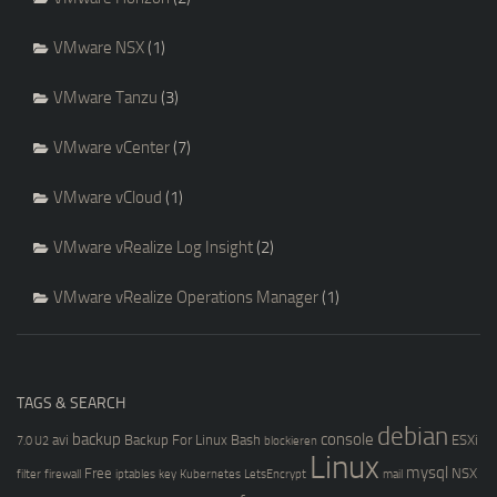
VMware NSX
(1)
VMware Tanzu
(3)
VMware vCenter
(7)
VMware vCloud
(1)
VMware vRealize Log Insight
(2)
VMware vRealize Operations Manager
(1)
TAGS & SEARCH
debian
backup
console
avi
Backup For Linux
Bash
ESXi
7.0 U2
blockieren
Linux
mysql
Free
NSX
filter
firewall
iptables
key
Kubernetes
LetsEncrypt
mail