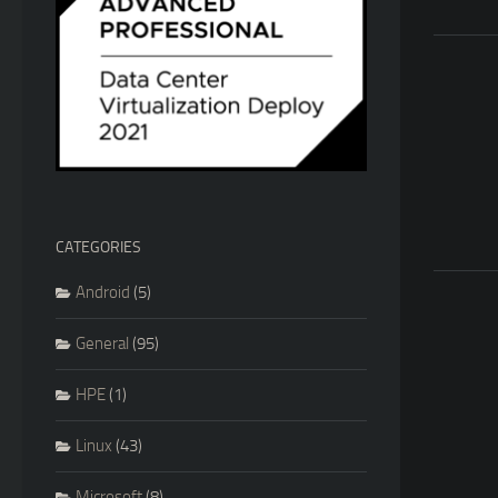
CATEGORIES
Android
(5)
General
(95)
HPE
(1)
Linux
(43)
Microsoft
(8)