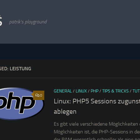
$
patrik's playground
GED:
LEISTUNG
GENERAL
/
LINUX
/
PHP
/
TIPS & TRICKS
/
TUT
0
Linux: PHP5 Sessions zuguns
ablegen
Es gibt viele verschiedene Möglichkeiten
Möglichkeiten ist, die PHP-Sessions in de
der RAM wesentlich schneller als eine nor