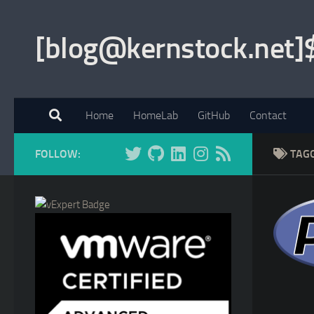
Skip to content
[blog@kernstock.net]
Home
HomeLab
GitHub
Contact
FOLLOW:
TAG