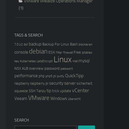
VMware vRealize Operations Manager
(1)
TAGS & SEARCH
backup
avi
Backup For Linux
Bash
7.0 U2
blockieren
debian
console
ESXi
Free
filter
firewall
iptables
Linux
mysql
key
Kubernetes
LetsEncrypt
mail
NSX ALB
overview
password
passwort
QuickTipp
performance
php
pi
php5
putty
security
server
raspberry
raspberry pi
sicherheit
vCenter
tip
squeeze
SSH
Tanzu
trick
update
VMware
Veeam
Windows
übersicht
SEARCH
Search