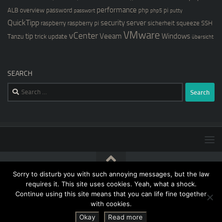
performance
ALB
overview
password
php
pi
passwort
php5
putty
QuickTipp
security
server
raspberry
raspberry pi
sicherheit
squeeze
SSH
VMware
vCenter
tip
Veeam
Windows
Tanzu
trick
update
übersicht
SEARCH
Search
for:
Sorry to disturb you with such annoying messages, but the law
[blog@kernstock.net]$ © 2026. All Rights Reserved.
requires it. This site uses cookies. Yeah, what a shock.
Continue using this site means that you can life fine together
with cookies.
Okay
Read more