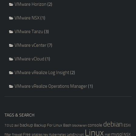
VMware Horizon
(2)
VMware NSX
(1)
VMware Tanzu
(3)
VMware vCenter
(7)
VMware vCloud
(1)
VMware vRealize Log Insight
(2)
VMware vRealize Operations Manager
(1)
TAGS & SEARCH
debian
backup
console
avi
Backup For Linux
Bash
ESXi
7.0 U2
blockieren
Linux
mysql
Free
NSX
filter
firewall
iptables
key
Kubernetes
LetsEncrypt
mail