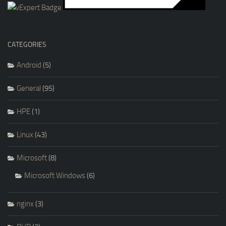
CATEGORIES
Android
(5)
General
(95)
HPE
(1)
Linux
(43)
Microsoft
(8)
Microsoft Windows
(6)
nginx
(3)