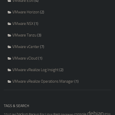
VMware ESXi
(4)
VMware Horizon
(2)
VMware NSX
(1)
VMware Tanzu
(3)
VMware vCenter
(7)
VMware vCloud
(1)
VMware vRealize Log Insight
(2)
VMware vRealize Operations Manager
(1)
TAGS & SEARCH
debian
backup
console
avi
Backup For Linux
Bash
ESXi
7.0 U2
blockieren