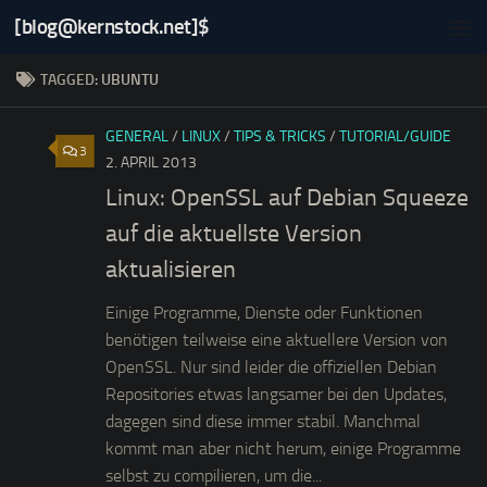
[blog@kernstock.net]$
Skip to content
TAGGED:
UBUNTU
GENERAL
/
LINUX
/
TIPS & TRICKS
/
TUTORIAL/GUIDE
3
2. APRIL 2013
Linux: OpenSSL auf Debian Squeeze
auf die aktuellste Version
aktualisieren
Einige Programme, Dienste oder Funktionen
benötigen teilweise eine aktuellere Version von
OpenSSL. Nur sind leider die offiziellen Debian
Repositories etwas langsamer bei den Updates,
dagegen sind diese immer stabil. Manchmal
kommt man aber nicht herum, einige Programme
selbst zu compilieren, um die...