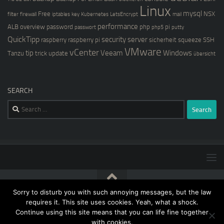
Linux
mysql
Free
NSX
filter
firewall
iptables
key
Kubernetes
LetsEncrypt
mail
performance
ALB
overview
password
php
pi
passwort
php5
putty
QuickTipp
security
server
raspberry
raspberry pi
sicherheit
squeeze
SSH
VMware
vCenter
tip
Veeam
Windows
Tanzu
trick
update
übersicht
SEARCH
Search
for:
Sorry to disturb you with such annoying messages, but the law
[blog@kernstock.net]$ © 2026. All Rights Reserved.
requires it. This site uses cookies. Yeah, what a shock.
Continue using this site means that you can life fine together
with cookies.