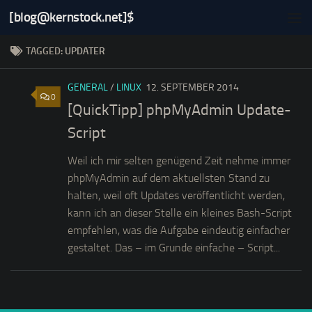
[blog@kernstock.net]$
Skip to content
TAGGED:
UPDATER
GENERAL
/
LINUX
12. SEPTEMBER 2014
0
[QuickTipp] phpMyAdmin Update-
Script
Weil ich mir selten genügend Zeit nehme immer
phpMyAdmin auf dem aktuellsten Stand zu
halten, weil oft Updates veröffentlicht werden,
kann ich an dieser Stelle ein kleines Bash-Script
empfehlen, was die Aufgabe eindeutig einfacher
gestaltet. Das – im Grunde einfache – Script...