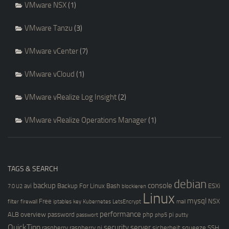
VMware NSX
(1)
VMware Tanzu
(3)
VMware vCenter
(7)
VMware vCloud
(1)
VMware vRealize Log Insight
(2)
VMware vRealize Operations Manager
(1)
TAGS & SEARCH
debian
backup
console
avi
Backup For Linux
Bash
ESXi
7.0 U2
blockieren
Linux
mysql
Free
NSX
filter
firewall
iptables
key
Kubernetes
LetsEncrypt
mail
performance
ALB
overview
password
php
pi
passwort
php5
putty
QuickTipp
security
server
raspberry
raspberry pi
sicherheit
squeeze
SSH