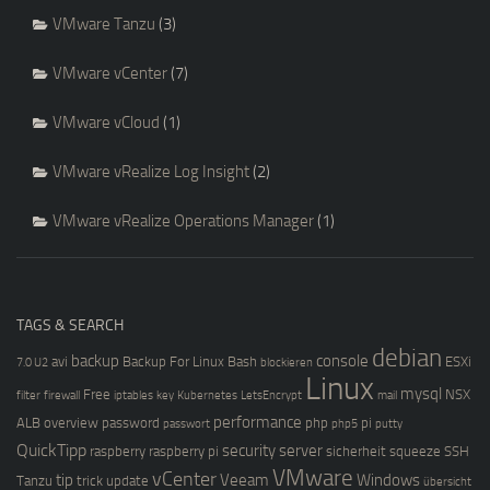
VMware Tanzu
(3)
VMware vCenter
(7)
VMware vCloud
(1)
VMware vRealize Log Insight
(2)
VMware vRealize Operations Manager
(1)
TAGS & SEARCH
debian
backup
console
avi
Backup For Linux
Bash
ESXi
7.0 U2
blockieren
Linux
mysql
Free
NSX
filter
firewall
iptables
key
Kubernetes
LetsEncrypt
mail
performance
ALB
overview
password
php
pi
passwort
php5
putty
QuickTipp
security
server
raspberry
raspberry pi
sicherheit
squeeze
SSH
VMware
vCenter
tip
Veeam
Windows
Tanzu
trick
update
übersicht