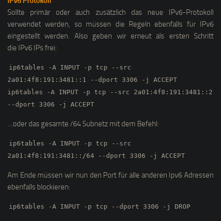
IPv6 Protokoll
Sollte primär oder auch zusätzlich das neue IPv6-Protokoll
verwendet werden, so müssen die Regeln ebenfalls für IPv6
eingestellt werden. Also geben wir erneut als ersten Schritt
die IPv6 IPs frei:
ip6tables -A INPUT -p tcp --src
2a01:4f8:191:3481::1 --dport 3306 -j ACCEPT
ip6tables -A INPUT -p tcp --src 2a01:4f8:191:3481::2
--dport 3306 -j ACCEPT
…oder das gesamte /64 Subnetz mit dem Befehl:
ip6tables -A INPUT -p tcp --src
2a01:4f8:191:3481::/64 --dport 3306 -j ACCEPT
Am Ende müssen wir nun den Port für alle anderen Ipv6 Adressen
ebenfalls blockieren:
ip6tables -A INPUT -p tcp --dport 3306 -j DROP