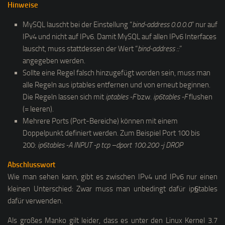
Hinweise
MySQL lauscht bei der Einstellung “
bind-address 0.0.0.0
” nur auf
IPv4 und nicht auf IPv6. Damit MySQL auf allen IPv6 Interfaces
lauscht, muss stattdessen der Wert “
bind-address ::
”
angegeben werden.
Sollte eine Regel falsch hinzugefügt worden sein, muss man
alle Regeln aus iptables entfernen und von erneut beginnen.
Die Regeln lassen sich mit
iptables -F
bzw.
ip6tables -F
flushen
(= leeren).
Mehrere Ports (Port-Bereiche) können mit einem
Doppelpunkt definiert werden. Zum Beispiel Port 100 bis
200:
ip6tables -A INPUT -p tcp –dport 100:200 -j DROP
Abschlusswort
Wie man sehen kann, gibt es zwischen IPv4 und IPv6 nur einen
kleinen Unterschied: Zwar muss man unbedingt dafür ip
6
tables
dafür verwenden.
Als großes Manko gilt leider, dass es unter den Linux Kernel 3.7