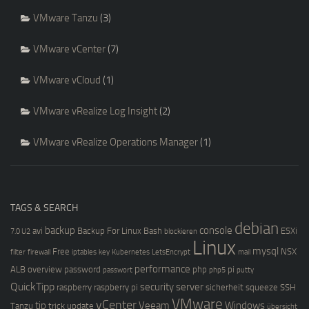
VMware Tanzu
(3)
VMware vCenter
(7)
VMware vCloud
(1)
VMware vRealize Log Insight
(2)
VMware vRealize Operations Manager
(1)
TAGS & SEARCH
debian
backup
console
avi
Backup For Linux
Bash
ESXi
7.0 U2
blockieren
Linux
mysql
Free
NSX
filter
firewall
iptables
key
Kubernetes
LetsEncrypt
mail
performance
ALB
overview
password
php
pi
passwort
php5
putty
QuickTipp
security
server
raspberry
raspberry pi
sicherheit
squeeze
SSH
VMware
vCenter
tip
Veeam
Windows
Tanzu
trick
update
übersicht