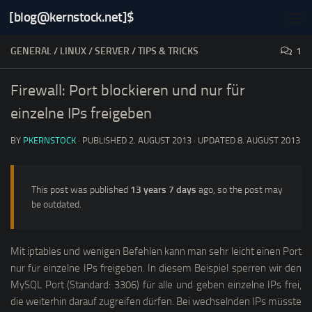
[blog@kernstock.net]$
Skip to content
GENERAL
/
LINUX
/
SERVER
/
TIPS & TRICKS
1
Firewall: Port blockieren und nur für
einzelne IPs freigeben
BY
PKERNSTOCK
· PUBLISHED
2. AUGUST 2013
· UPDATED
8. AUGUST 2013
This post was published
13 years 7 days
ago, so the post may
be outdated.
Mit iptables und wenigen Befehlen kann man sehr leicht einen Port
nur für einzelne IPs freigeben. In diesem Beispiel sperren wir den
MySQL Port (Standard: 3306) für alle und geben einzelne IPs frei,
die weiterhin darauf zugreifen dürfen. Bei wechselnden IPs müsste