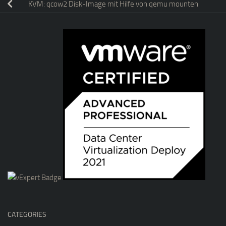
KVM: qcow2 Disk-Image mit Hilfe von qemu mounten
CATEGORIES