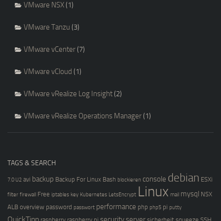
VMware NSX
(1)
VMware Tanzu
(3)
VMware vCenter
(7)
VMware vCloud
(1)
VMware vRealize Log Insight
(2)
VMware vRealize Operations Manager
(1)
TAGS & SEARCH
debian
backup
console
avi
Backup For Linux
Bash
ESXi
7.0 U2
blockieren
Linux
mysql
Free
NSX
filter
firewall
iptables
key
Kubernetes
LetsEncrypt
mail
performance
ALB
overview
password
php
pi
passwort
php5
putty
QuickTipp
security
server
raspberry
raspberry pi
sicherheit
squeeze
SSH