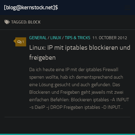
[blog@kernstock.net]$
Skip to content
TAGGED:
BLOCK
GENERAL
/
LINUX
/
TIPS & TRICKS
11. OCTOBER 2012
1
Linux: IP mit iptables blockieren und
freigeben
Da ich heute eine IP mit der iptables Firewall
sperren wollte, hab ich dementsprechend auch
eine Lösung gesucht und auch gefunden. Das
Blockieren und Freigeben geht jeweils mit zwei
einfachen Befehlen: Blockieren iptables -A INPUT
-s DieIP -j DROP Freigeben iptables -D INPUT...