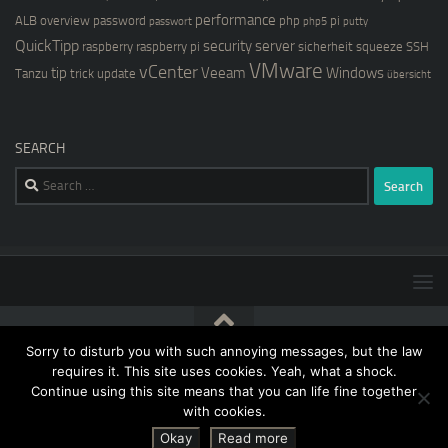
performance
ALB
overview
password
php
pi
passwort
php5
putty
QuickTipp
security
server
raspberry
raspberry pi
sicherheit
squeeze
SSH
VMware
vCenter
tip
Veeam
Windows
Tanzu
trick
update
übersicht
SEARCH
Search
for:
Sorry to disturb you with such annoying messages, but the law
[blog@kernstock.net]$ © 2026. All Rights Reserved.
requires it. This site uses cookies. Yeah, what a shock.
Continue using this site means that you can life fine together
with cookies.
Okay
Read more