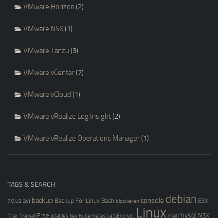
VMware Horizon
(2)
VMware NSX
(1)
VMware Tanzu
(3)
VMware vCenter
(7)
VMware vCloud
(1)
VMware vRealize Log Insight
(2)
VMware vRealize Operations Manager
(1)
TAGS & SEARCH
debian
backup
console
avi
Backup For Linux
Bash
ESXi
7.0 U2
blockieren
Linux
mysql
Free
NSX
filter
firewall
iptables
key
Kubernetes
LetsEncrypt
mail