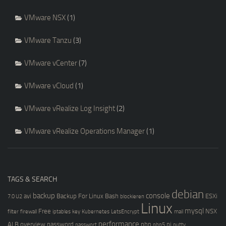
VMware NSX
(1)
VMware Tanzu
(3)
VMware vCenter
(7)
VMware vCloud
(1)
VMware vRealize Log Insight
(2)
VMware vRealize Operations Manager
(1)
TAGS & SEARCH
debian
backup
console
avi
Backup For Linux
Bash
ESXi
7.0 U2
blockieren
Linux
mysql
Free
NSX
filter
firewall
iptables
key
Kubernetes
LetsEncrypt
mail
performance
ALB
overview
password
php
pi
passwort
php5
putty