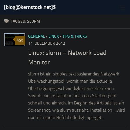
[blog@kernstock.net]$
Skip to content
TAGGED:
SLURM
GENERAL
/
LINUX
/
TIPS & TRICKS
0
11. DECEMBER 2012
Linux: slurm – Network Load
Monitor
slurm ist ein simples textbasierendes Netzwerk
Überwachungstool, womit man die aktuelle
Übertragungsgeschwindigkeit ansehen kann.
Sowohl die Installation auch das Starten geht
schnell und einfach. Im Beginn des Artikels ist ein
Screenshot, wie slurm aussieht. Installation …wird
nur mit einem Befehl erledigt: apt-get...