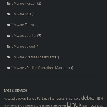
VMware Horizon
(2)
VMware NSX
(1)
VMware Tanzu
(3)
VMware vCenter
(7)
VMware vCloud
(1)
VMware vRealize Log Insight
(2)
VMware vRealize Operations Manager
(1)
TAGS & SEARCH
debian
backup
console
avi
Backup For Linux
Bash
ESXi
7.0 U2
blockieren
Linux
mysql
Free
NSX
filter
firewall
iptables
key
Kubernetes
LetsEncrypt
mail