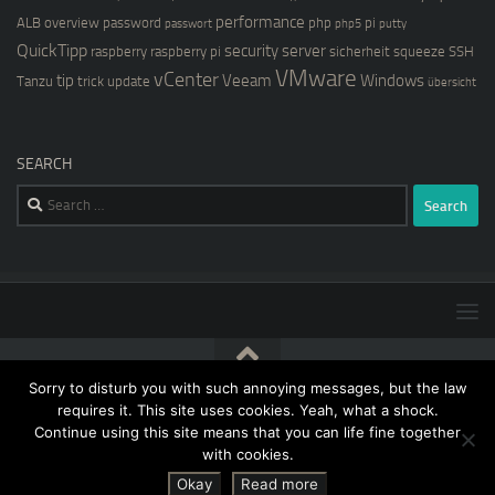
performance
ALB
overview
password
php
pi
passwort
php5
putty
QuickTipp
security
server
raspberry
raspberry pi
sicherheit
squeeze
SSH
VMware
vCenter
tip
Veeam
Windows
Tanzu
trick
update
übersicht
SEARCH
Search
for:
Sorry to disturb you with such annoying messages, but the law
[blog@kernstock.net]$ © 2026. All Rights Reserved.
requires it. This site uses cookies. Yeah, what a shock.
Continue using this site means that you can life fine together
with cookies.
Okay
Read more