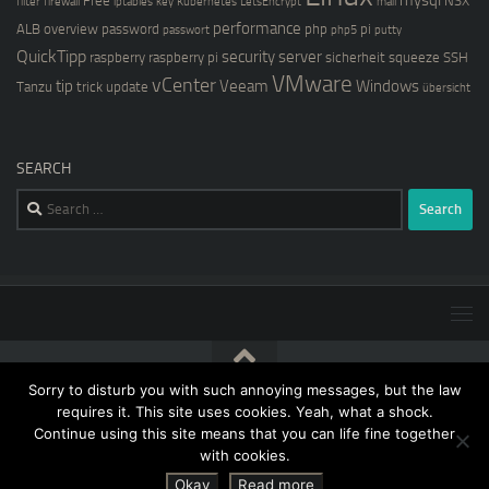
Free
NSX
filter
firewall
iptables
key
Kubernetes
LetsEncrypt
mail
performance
ALB
overview
password
php
pi
passwort
php5
putty
QuickTipp
security
server
raspberry
raspberry pi
sicherheit
squeeze
SSH
VMware
vCenter
tip
Veeam
Windows
Tanzu
trick
update
übersicht
SEARCH
Search
for:
Sorry to disturb you with such annoying messages, but the law
[blog@kernstock.net]$ © 2026. All Rights Reserved.
requires it. This site uses cookies. Yeah, what a shock.
Continue using this site means that you can life fine together
with cookies.
Okay
Read more