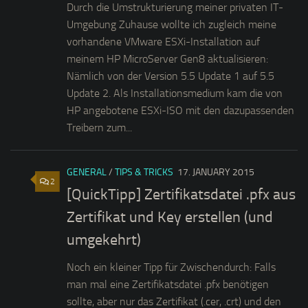
Durch die Umstrukturierung meiner privaten IT-
Umgebung Zuhause wollte ich zugleich meine
vorhandene VMware ESXi-Installation auf
meinem HP MicroServer Gen8 aktualisieren:
Nämlich von der Version 5.5 Update 1 auf 5.5
Update 2. Als Installationsmedium kam die von
HP angebotene ESXi-ISO mit den dazupassenden
Treibern zum...
GENERAL
/
TIPS & TRICKS
17. JANUARY 2015
2
[QuickTipp] Zertifikatsdatei .pfx aus
Zertifikat und Key erstellen (und
umgekehrt)
Noch ein kleiner Tipp für Zwischendurch: Falls
man mal eine Zertifikatsdatei .pfx benötigen
sollte, aber nur das Zertifikat (.cer, .crt) und den