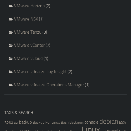
VMware Horizon
(2)
VMware NSX
(1)
VMware Tanzu
(3)
VMware vCenter
(7)
VMware vCloud
(1)
VMware vRealize Log Insight
(2)
VMware vRealize Operations Manager
(1)
TAGS & SEARCH
debian
backup
console
avi
Backup For Linux
Bash
ESXi
7.0 U2
blockieren
Linux
mysql